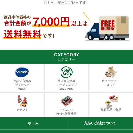
※土日・祝日は定休日です。
CATEGORY
カテゴリー
英語知育玩具
英語知育玩具
ビューティ・
ヴィテック
リープフロッグ
コスメ
Vtech
Leap Frog
クラフト
マイコン・
家庭用品・食品
FPGA開発機器
ホーム
支払い方法
について